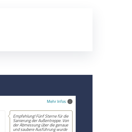
Mehr Infos
Empfehlung! Fünf Sterne für die
Empfehlung! Top Beratung am
Sanierung der Außentreppe. Von
Telefon. Freundlich, kompetent
der Abmessung über die genaue
und lösungsorientiert. Werden
und saubere Ausführung wurde
uns auf jeden Fall wieder