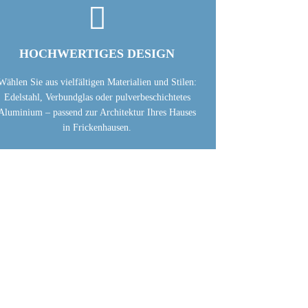

HOCHWERTIGES DESIGN
Wählen Sie aus vielfältigen Materialien und Stilen:
Edelstahl, Verbundglas oder pulverbeschichtetes
Aluminium – passend zur Architektur Ihres Hauses
in Frickenhausen.