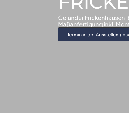
FRICK
Geländer Frickenhausen: B
Maßanfertigung inkl. Mon
Termin in der Ausstellung b