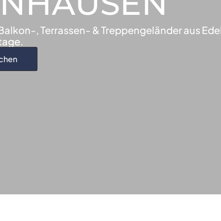
ENHAUSEN
alkon-, Terrassen- & Treppengeländer aus Edel
tage.
uchen