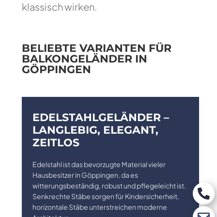
klassisch wirken.
BELIEBTE VARIANTEN FÜR
BALKONGELÄNDER IN
GÖPPINGEN
EDELSTAHLGELÄNDER –
LANGLEBIG, ELEGANT,
ZEITLOS
Edelstahl ist das bevorzugte Material vieler
Hausbesitzer in Göppingen, da es
witterungsbeständig, robust und pflegeleicht ist.

Senkrechte Stäbe sorgen für Kindersicherheit,
horizontale Stäbe unterstreichen moderne