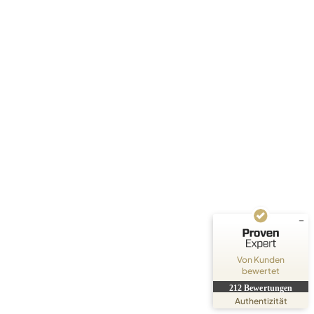
Kundenbewertungen und Erfahrungen zu
WERNER Sanierung GmbH
SEHR GUT
%
100
Empfehlungen auf
ProvenExpert.com
5,00
/
4,79
3
209
Bewertungen auf
4
Bewertungen von
ProvenExpert.com
anderen Quellen
Von Kunden
bewertet
Blick aufs ProvenExpert-Profil werfen
212
Bewertungen
23.07.2026
Authentizität