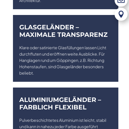

Architektur.

GLASGELÄNDER –
MAXIMALE TRANSPARENZ
Klare oder satinierte Glasfüllungen lassen Licht
durchfluten und eröffnen weite Ausblicke. Für
Hanglagen rund um Göppingen, z.B. Richtung
Hohenstaufen, sind Glasgeländer besonders
beliebt.
ALUMINIUMGELÄNDER –
FARBLICH FLEXIBEL
Pulverbeschichtetes Aluminium ist leicht, stabil
und kann in nahezu jeder Farbe ausgeführt