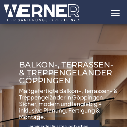
BALKON-, TERRASSEN-
& TREPPENGELÄNDER
GÖPPINGEN
Maßgefertigte Balkon-, Terrassen- &
Treppengeländer in Göppingen.
Sicher, modern und langlebig –
inklusive Planung, Fertigung &
Montage.
Termin in der Ausstellung buchen