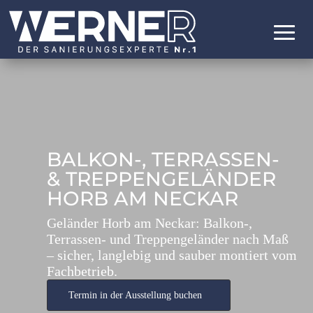
BALKON-, TERRASSEN-
& TREPPENGELÄNDER
HORB AM NECKAR
Geländer Horb am Neckar: Balkon-,
Terrassen- und Treppengeländer nach Maß
– sicher, langlebig und sauber montiert vom
Fachbetrieb.
Termin in der Ausstellung buchen