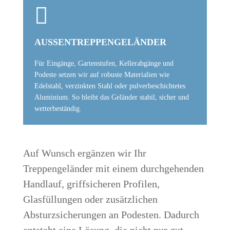

AUSSENTREPPENGELÄNDER
Für Eingänge, Gartenstufen, Kellerabgänge und
Podeste setzen wir auf robuste Materialien wie
Edelstahl, verzinkten Stahl oder pulverbeschichtetes
Aluminium. So bleibt das Geländer stabil, sicher und
wetterbeständig.
Auf Wunsch ergänzen wir Ihr
Treppengeländer mit einem durchgehenden
Handlauf, griffsicheren Profilen,
Glasfüllungen oder zusätzlichen
Absturzsicherungen an Podesten. Dadurch
entsteht eine Lösung, die nicht nur gut