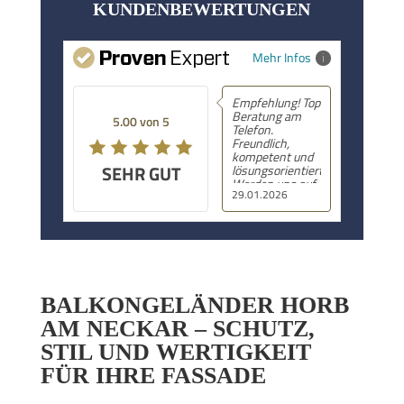
KUNDENBEWERTUNGEN
Mehr Infos
Empfehlung! Top
Beratung am
5.00 von 5
Telefon.
Freundlich,
kompetent und
SEHR GUT
lösungsorientiert.
Werden uns auf
29.01.2026
jeden Fall wieder
melden, sobald
es konkret wird!
BALKONGELÄNDER HORB
AM NECKAR – SCHUTZ,
STIL UND WERTIGKEIT
FÜR IHRE FASSADE