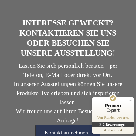
INTERESSE GEWECKT?
KONTAKTIEREN SIE UNS
ODER BESUCHEN SIE
Kundenbewertungen und Erfahrungen zu
UNSERE AUSSTELLUNG!
WERNER Sanierung GmbH
Lassen Sie sich persönlich beraten – per
SEHR GUT
%
100
Telefon, E-Mail oder direkt vor Ort.
Empfehlungen auf
ProvenExpert.com
5,00
/
4,79
In unseren Ausstellungen können Sie unsere
Produkte live erleben und sich inspirieren
3
209
lassen.
Bewertungen auf
4
Bewertungen von
ProvenExpert.com
anderen Quellen
Wir freuen uns auf Ihren Besuch oder Ihre
Von Kunden bewertet
Anfrage!
Blick aufs ProvenExpert-Profil werfen
212
Bewertungen
23.07.2026
Authentizität
Kontakt aufnehmen