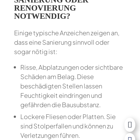
RENOVIERUNG
NOTWENDIG?
Einige typische Anzeichen zeigen an,
dass eine Sanierung sinnvoll oder
sogar nötig ist:
Risse, Abplatzungen oder sichtbare
Schäden am Belag. Diese
beschädigten Stellen lassen
Feuchtigkeit eindringen und
gefährden die Bausubstanz.
Lockere Fliesen oder Platten. Sie

sind Stolperfallen und können zu
Verletzungen führen.