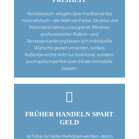
Von klassisch-elegant über mediterran bis
minimalistisch – die Wahl von Farbe, Struktur und
Material ist nahezu unbegrenzt. Mit einer
professionellen Balkon- und
Terrassensanierung lassen sich individuelle
Wünsche gezielt umsetzen, sodass
Außenbereiche nicht nur funktional, sondern
auch optisch perfekt zum Stil der Immobilie
passen.

FRÜHER HANDELN SPART
GELD
Je früher Schäden behoben werden, desto