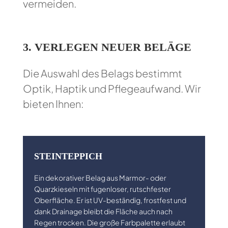
vermeiden.
3.
VERLEGEN NEUER BELÄGE
Die Auswahl des Belags bestimmt
Optik, Haptik und Pflegeaufwand. Wir
bieten Ihnen:
STEINTEPPICH
Ein dekorativer Belag aus Marmor- oder
Quarzkieseln mit fugenloser, rutschfester
Oberfläche. Er ist UV-beständig, frostfest und
dank Drainage bleibt die Fläche auch nach
Regen trocken. Die große Farbpalette erlaubt