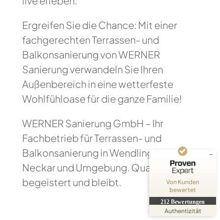
live erleben.
Ergreifen Sie die Chance: Mit einer
fachgerechten Terrassen- und
Balkonsanierung von WERNER
Sanierung verwandeln Sie Ihren
Kundenbewertungen und Erfahrungen zu
Außenbereich in eine wetterfeste
WERNER Sanierung GmbH
Wohlfühloase für die ganze Familie!
SEHR GUT
%
100
WERNER Sanierung GmbH – Ihr
Empfehlungen auf
ProvenExpert.com
5,00
/
4,79
Fachbetrieb für Terrassen- und
Balkonsanierung in Wendlingen am
3
209
Neckar und Umgebung. Qualität, die
Bewertungen auf
4
Bewertungen von
ProvenExpert.com
anderen Quellen
begeistert und bleibt.
Von Kunden
bewertet
Blick aufs ProvenExpert-Profil werfen
212
Bewertungen
23.07.2026
Authentizität